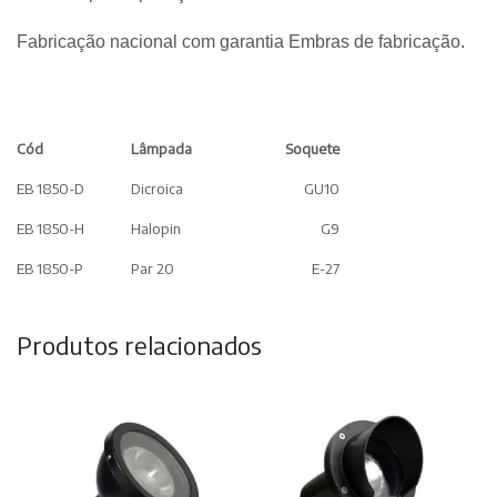
Fabricação nacional com garantia Embras de fabricação.
Cód
Lâmpada
Soquete
EB 1850-D
Dicroica
GU10
EB 1850-H
Halopin
G9
EB 1850-P
Par 20
E-27
Produtos relacionados