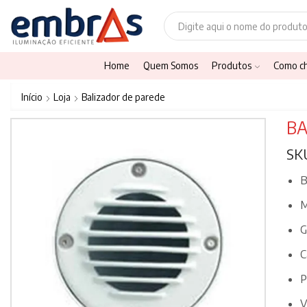
Home
Quem Somos
Produtos
Como c
Início
Loja
Balizador de parede
BA
SK
B
M
G
C
P
V