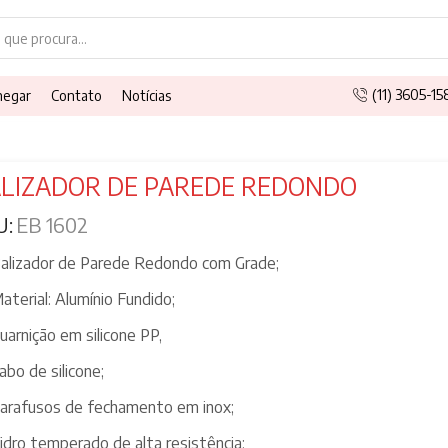
Search
input
(11) 3605-1
hegar
Contato
Notícias
LIZADOR DE PAREDE REDONDO
U:
EB 1602
alizador de Parede Redondo com Grade;
aterial: Alumínio Fundido;
uarnição em silicone PP,
abo de silicone;
arafusos de fechamento em inox;
idro temperado de alta resistência;