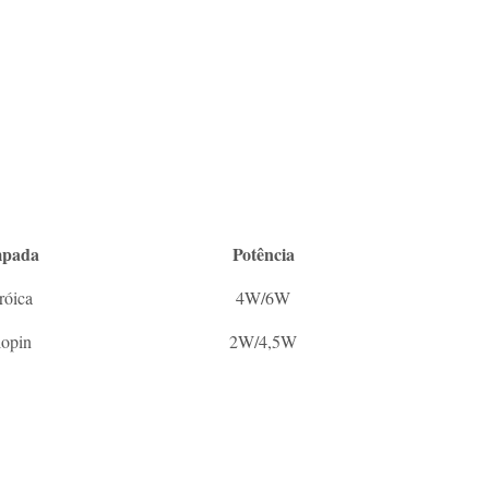
pada
Potência
róica
4W/6W
opin
2W/4,5W