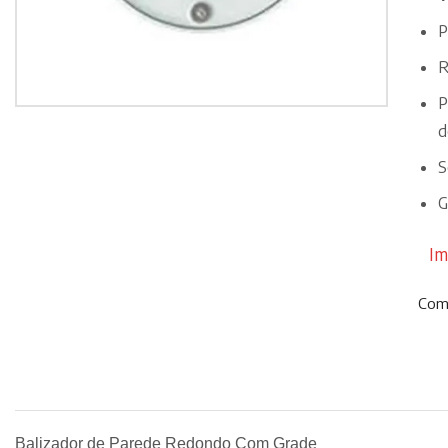
P
R
P
d
S
G
Im
Comp
Balizador de Parede Redondo Com Grade