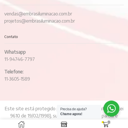
vendas@embrasiluminacao.com.br
projetos@embrasiluminacao.com.br
Contato
Whatsapp
11-94746-7797
Telefone:
11-3605-1589
Este site está protegido pela Lei de Direitos Autorais. (Lei
Precisa de ajuda?
Chame agora!
9610 de 19/02/1998), sua reprodução total ou parcial é
0
proibida nos termos da Lei.