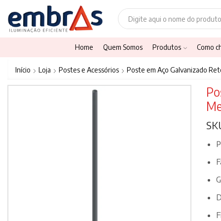
Home
Quem Somos
Produtos
Como c
Início
Loja
Postes e Acessórios
Poste em Aço Galvanizado Ret
Po
Me
SK
P
F
G
D
F