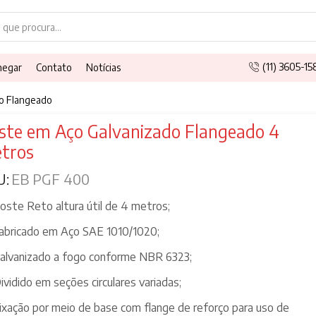
Search
input
(11) 3605-1
hegar
Contato
Notícias
o Flangeado
ste em Aço Galvanizado Flangeado 4
tros
U:
EB PGF 400
oste Reto altura útil de 4 metros;
abricado em Aço SAE 1010/1020;
alvanizado a fogo conforme NBR 6323;
ividido em seções circulares variadas;
ixação por meio de base com flange de reforço para uso de