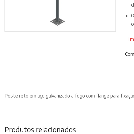
c
O
c
Im
Comp
Poste reto em aço galvanizado a fogo com flange para fixaçã
Produtos relacionados