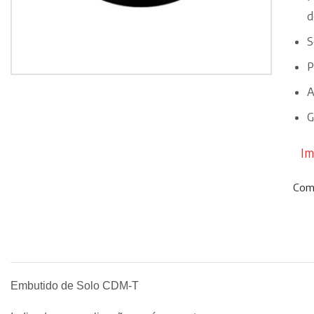
d
S
P
A
G
Im
Comp
Embutido de Solo CDM-T