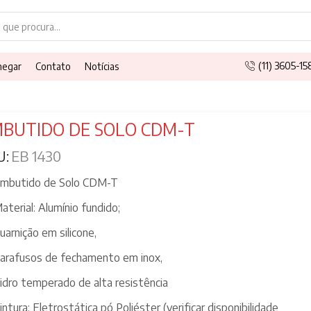
Search
input
(11) 3605-1
hegar
Contato
Notícias
BUTIDO DE SOLO CDM-T
U:
EB 1430
mbutido de Solo CDM-T
aterial: Alumínio fundido;
uarnição em silicone,
arafusos de fechamento em inox,
idro temperado de alta resistência
intura: Eletrostática pó Poliéster (verificar disponibilidade