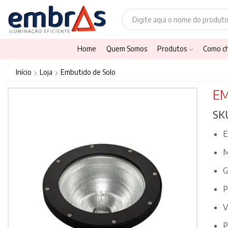
Home
Quem Somos
Produtos
Como c
Início
Loja
Embutido de Solo
EM
SK
E
M
G
P
V
P