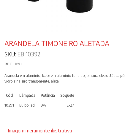
ARANDELA TIMONEIRO ALETADA
SKU:
EB 10392
REF. 10391
Arandela em alumínio, base em alumínio fundido, pintura eletrostática pó,
vidro sinaleiro transparente, aleta .
Cód
Lâmpada
Potência
Soquete
10391
Bulbo led
9w
E-27
Imagem meramente ilustrativa