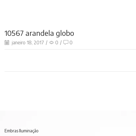
10567 arandela globo
janeiro 18, 2017
/
0
/
0
Embras Iluminação